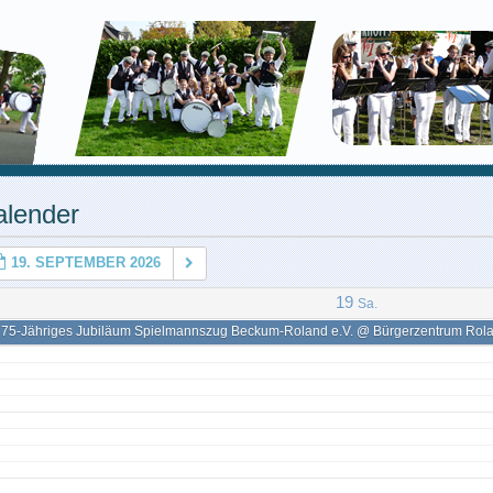
alender
19. SEPTEMBER 2026
19
Sa.
75-Jähriges Jubiläum Spielmannszug Beckum-Roland e.V.
@ Bürgerzentrum Rol