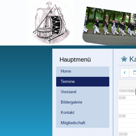
3:00
4:00
5:00
K
Hauptmenü
6:00
Home
7:00
Termine
Ganztägig
Vorstand
8:00
Bildergalerie
Kontakt
9:00
Mitgliedschaft
10:00