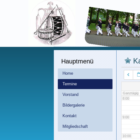
3:00
4:00
5:00
K
Hauptmenü
6:00
Home
7:00
Termine
Ganztägig
Vorstand
8:00
Bildergalerie
Kontakt
9:00
Mitgliedschaft
10:00